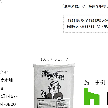
す。
⇩
​ネットショップ
合せ​
喰本舗
​施工事例
08
1467-1
84-0800