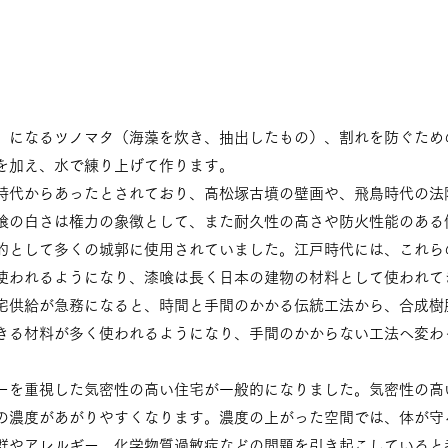
」になるツノマタ（海藻を炊き、抽出したもの）、割れを防ぐため
を加え、水で練り上げて作ります。
時代からあったとされており、高松塚古墳の壁画や、飛鳥時代の法
喰の白さは権力の象徴として、また耐久性の高さや防火性能のある
的として多くの城郭に使用されていました。江戸時代には、これら
使われるようになり、漆喰は長く日本の建物の材料として使われて
宅供給が急務になると、時間と手間のかかる伝統工法から、合成樹
きる材料が多く使われるようになり、手間のかからない工法へ変わ
ーを重視した気密性の高い住宅が一般的になりました。気密性の高
の濃度があがりやすくなります。濃度の上がった空間では、体が守
群やアレルギー、化学物質過敏症などの問題を引き起こしていると