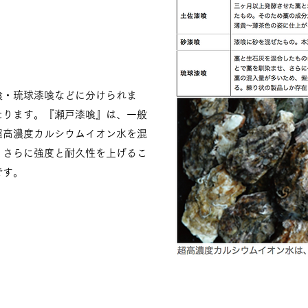
喰・琉球漆喰などに分けられま
たります。『瀬戸漆喰』は、一般
超高濃度カルシウムイオン水を混
、さらに強度と耐久性を上げるこ
です。