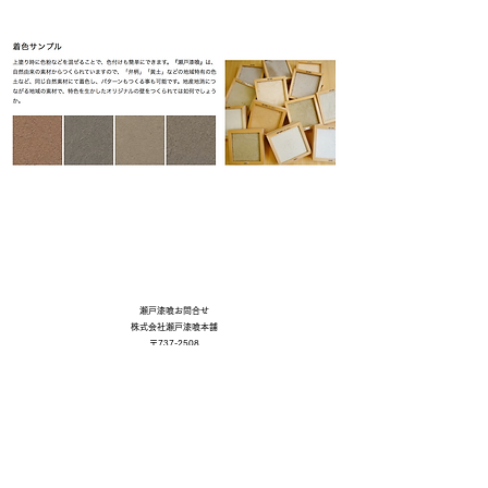
瀬戸漆喰お問合せ​
株式会社瀬戸漆喰本舗
〒737-2508
広島県呉市安浦町中畑1467-1
TEL. FAX
0823-84-0800
​お急ぎの場合
080-6249 0648
setoshikkui7@gmail.com
⇩
​ネットショップ